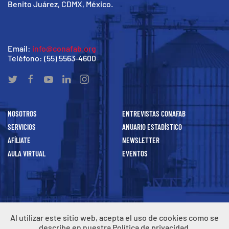
Benito Juárez, CDMX, México.
Email:
info@conafab.org
Teléfono: (55) 5563-4600
NOSOTROS
ENTREVISTAS CONAFAB
SERVICIOS
ANUARIO ESTADÍSTICO
AFÍLIATE
NEWSLETTER
AULA VIRTUAL
EVENTOS
Todos los
derechos
reservados CONAFAB, A.C. 2021
Al utilizar este sitio web, acepta el uso de cookies como se
Aviso de Privacidad
describe en nuestra Política de privacidad.